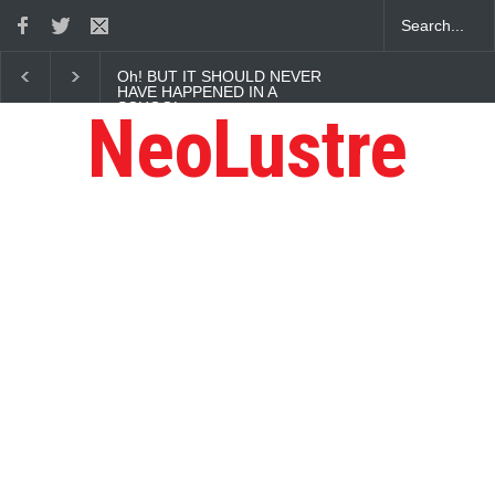
Oh! BUT IT SHOULD NEVER
HAVE HAPPENED IN A
SCHOOL
NeoLustre
You must perform your best :
Gaurav Sharma Lakhi
How Chris Pratt Landed The
Role Of Star-Lord?
Tips to Manage Stress in the
Times of Pandemic
Five Reasons Why Startup
Ventures are Important for
India
Here is how Businesses Use
Social Media for Maximum
Profit