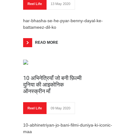
टूटे दिल के तारों से
Reel Life
13 May 2020
1500 साल पुराना है वैशाली का चौमुखी
har-bhasha-se-he-pyar-benny-dayal-ke-
शिवलिंग
battameez-dil-ko
The Fame Saga of Enrique
Iglesias – Birthday Special
READ MORE
थप्पड़...
Remembering Romantic
Robert Browning – Birthday
10 अभिनेत्रियाँ जो बनी फ़िल्मी
Special
दुनिया की आइकोनिक
ऑनस्क्रीन माँ
कहाँ है गुरुदेव का भय-मुक्त मन?
(गुरुदेव रवींद्रनाथ टैगोर की जयंती पर
विशेष)
Reel Life
09 May 2020
एक थप्पड़ – क्या सही, क्या गलत...?
10-abhinetriyan-jo-bani-filmi-duniya-ki-iconic-
तीन कहानियाँ (भाग – 2)
maa