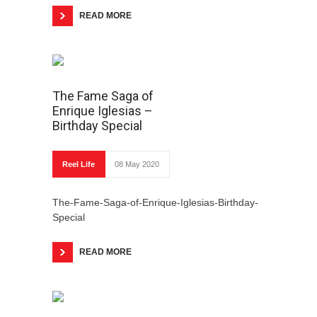
इरफ़ान खान के दस यादगार रोल
READ MORE
अजी...! नाम में क्या रखा है...?
“Lockdown might not affect
Tech Industry that much” –
The Fame Saga of
Vivek Sharma
Enrique Iglesias –
Birthday Special
The Unpopular Woman
सदाबहार रोमांटिक हीरो थे ऋषि कपूर
Reel Life
08 May 2020
नहीं रहें अभिनेता इरफ़ान खान
The-Fame-Saga-of-Enrique-Iglesias-Birthday-
Special
Five Essential Things Every
Woman Should Have
READ MORE
तीन कहानियाँ (भाग – 1)
अक्षय तृतीया के महत्त्व की मान्यता