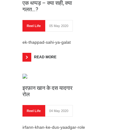
एक थप्पड़ – क्या सही, क्या
25th April that year -
गलत...?
“Bloodbath at Kingston”
OnePlus 8 vs OnePlus 8 Pro
Reel Life
05 May 2020
comparison In
Techlustre16.04.2020B
ek-thappad-sahi-ya-galat
Hold My Hand
READ MORE
“Do what your heart says!” –
Pulkit Gupta
क्यों कहा जाता हैं महाकाल प्रभु को
आशुतोष भगवान ?
इरफ़ान खान के दस यादगार
रोल
24th April that year - “Little
master's birthday bash in
sharjah”
Reel Life
04 May 2020
झगड़े वाले लड्डुओं की कहानी
irfann-khan-ke-dus-yaadgar-role
23rd April that year - “When