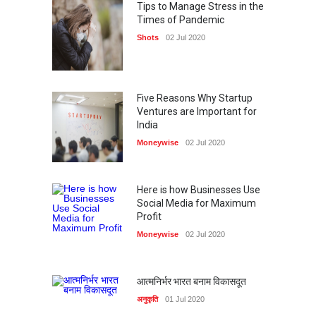
Dalgona in Corona
Tips to Manage Stress in the
Times of Pandemic
Tips to avoid Covid-19
Shots
02 Jul 2020
infection during Grocery
Shopping
Google Head Sundar Pichai
donates Rs. 5 Crores to fight
Five Reasons Why Startup
against Coronavirus
Ventures are Important for
India
“7 Days” by Mr.Stanish Gill
Moneywise
02 Jul 2020
marks the beginning of this
trend.
Here is how Businesses Use
सृजन का सप्तक स्वर
Social Media for Maximum
Profit
शहीद की राधा
मैं पूरा या अधूरा
Moneywise
02 Jul 2020
पेन्सिल
आत्मनिर्भर भारत बनाम विकासदूत
The Monk by AkshayShroff is
one such book which is
अनुकृति
01 Jul 2020
beyond review