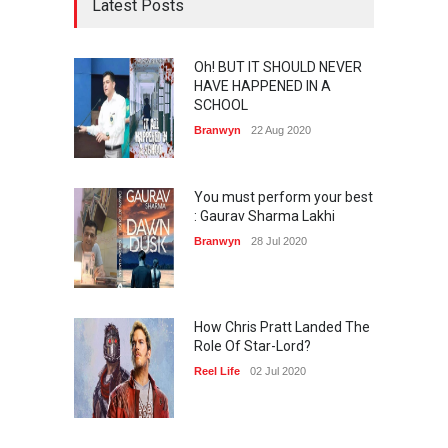
Hey Bartender! NO More
Latest Posts
SHOTS Please!
'Turning Back Time' by
Oh! BUT IT SHOULD NEVER
ShravyaGunipudi-I guess the
HAVE HAPPENED IN A
purpose of writing is to be
SCHOOL
read.
Branwyn
22 Aug 2020
ढाई अक्षर
You must perform your best
And Then, the Remixed
“Manmaani… Manmaani…”
: Gaurav Sharma Lakhi
ruined our iconic
“Masakali…”
Branwyn
28 Jul 2020
बुरे फंफे उत्तम फिंग
How Chris Pratt Landed The
बिना इनो बिना सोडा ऐसे बनाए परफेक्ट
डोसा
Role Of Star-Lord?
Reel Life
02 Jul 2020
एक चवन्नी और पुरातत्व के
एनसाइक्लोपीडिया