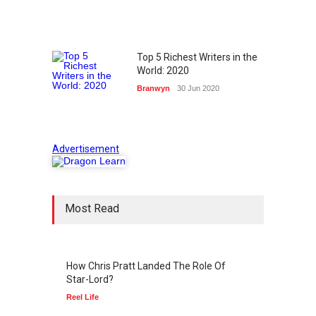
“Dawn at Dusk” has the
elements of an epic love
story.
Top 5 Richest Writers in the
World: 2020
Suryavanshi Trailer Review
Branwyn
30 Jun 2020
7 Indoor games you could
play with family in Lockdown
Advertisement
Angrezi Medium Trailer
Review
“Filmfare Fecilitation and
Frustation”
Most Read
Insta Love of ranu and deepu
How Chris Pratt Landed The Role Of
LOVE AND LIFE
Star-Lord?
Reel Life
Race (blurred)