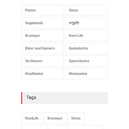
Platter
Shots
Vagabonds
अनुकृति
Branwyn
Reel Life
Biker and Gamers
Gamelustre
Techlustre
Sportslustre
Healthwise
Moneywise
Tags
ReelLife
Branwyn
Shots