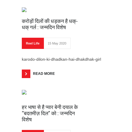
करोड़ों दिलों की धड़कन है धक्-धक्
गर्ल : जन्मदिन विशेष
करोड़ों दिलों की धड़कन है धक्-
धक् गर्ल : जन्मदिन विशेष
क्यों होते हैं अच्छे पुरुष?
हर भाषा से है प्यार बेनी दयाल के
Reel Life
15 May 2020
“बदतमीज़ दिल” को : जन्मदिन विशेष
हवा कहीं भी चले
karodo-dilon-ki-dhadkan-hai-dhakdhak-girl
कौन सुनेगा बैंक कर्मियों की?
READ MORE
ईमानदार लेखक थे मंटो
माँ को महान भले न समझे, इंसान ज़रूर
समझे
हर भाषा से है प्यार बेनी दयाल के
“बदतमीज़ दिल” को : जन्मदिन
10 अभिनेत्रियाँ जो बनी फ़िल्मी दुनिया
विशेष
की आइकोनिक ऑनस्क्रीन माँ