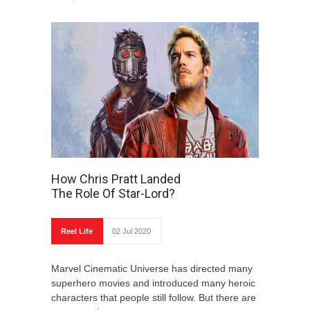
स्वादिष्ट बनेगा शाही टुकड़ा
साबुदाना पापड़
रेस्टोरेंट जैसी मुलायम और स्वादिष्ट
नान बनेगी घर पर
माँ को मीठा हो खिलाना, तो बालूशाही
बनाना (मदर्स दे स्पेशल )
लॉकडाउन में कुछ मीठा हो जाए -
स्वादिष्ट कलाकंद की रेसिपी
How Chris Pratt Landed
The Role Of Star-Lord?
लॉकडाउन में घर बैठे बनाये हलवाई
जैसी रबड़ी केवल आधे घंटे में
Reel Life
02 Jul 2020
लॉकडाउन में बनाए चटपटे और पौष्टिक
सोया कबाब
Marvel Cinematic Universe has directed many
superhero movies and introduced many heroic
खस्ता चावल कचरी
characters that people still follow. But there are