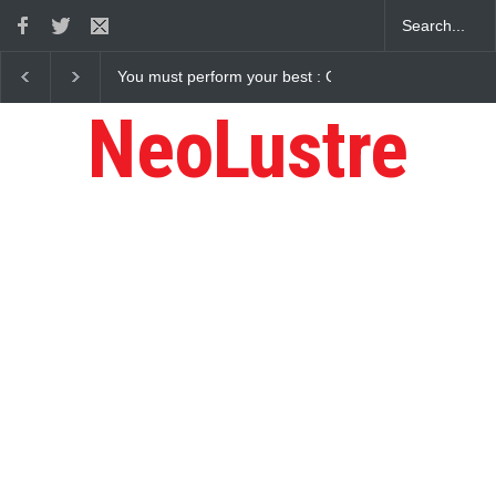
r best : Gaurav Sharma Lakhi
How Chris Pratt Landed The Role Of 
NeoLustre