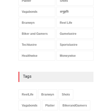
Platter
Shots
Vagabonds
अनुकृति
Branwyn
Reel Life
Biker and Gamers
Gamelustre
Techlustre
Sportslustre
Healthwise
Moneywise
Tags
ReelLife
Branwyn
Shots
Vagabonds
Platter
BikerandGamers