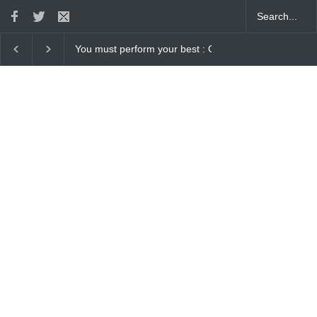
 Gaurav Sharma Lakhi
How Chris Pratt Landed The Role Of Star-Lor