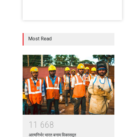
Social Media for Maximum
Profit
Moneywise
02 Jul 2020
आत्मनिर्भर भारत बनाम विकासदूत
Most Read
अनुकृति
01 Jul 2020
Top 5 Richest Writers in the
World: 2020
Branwyn
30 Jun 2020
Oh! BUT IT SHOULD NEVER
HAVE HAPPENED IN A
1
1
6
6
8
SCHOOL
आत्मनिर्भर भारत बनाम विकासदूत
Branwyn
22 Aug 2020