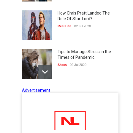
How Chris Pratt Landed The
Role Of Star-Lord?
Reel Life
02 Jul 2020
Tips to Manage Stress in the
Times of Pandemic
Shots
02 Jul 2020
Advertisement
Five Reasons Why Startup
Ventures are Important for
India
Moneywise
02 Jul 2020
Here is how Businesses Use