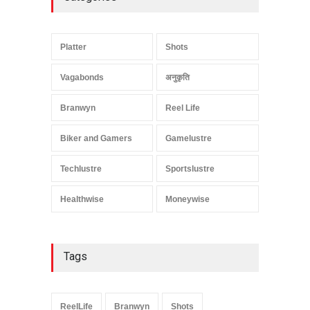
Platter
Shots
Vagabonds
अनुकृति
Branwyn
Reel Life
Biker and Gamers
Gamelustre
Techlustre
Sportslustre
Healthwise
Moneywise
Tags
ReelLife
Branwyn
Shots